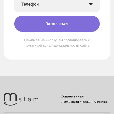
Ортодонтия
Стерилизация
Пародонтология
Акции
Детство
Рентгенология
Лицензия № Л041−1 148−78/754 294
меню
от 30.10.2023 действующая бессрочно
Правовая информация
Политика конфиденциальности
* Медицинские услуги имеют противопоказания, необходима
консультация специалиста
Записаться на приём
+7 (812) 679-46-49
+7 (931) 299-46-49