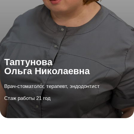
Таптунова
Ольга Николаевна
Врач-стоматолог, терапевт, эндодонтист
Стаж работы 21 год
Во всех школах, где я училась принимали
школьные стоматологи и я всегда с
удовольствием ходила на осмотры и даже,
при необходимости, лечила зубы. Страха
не было, только уважение!
Для меня главное – индивидуальный
подход к каждому.