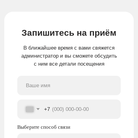
Ежедневно 9:00-21:00
г. Санкт — Петербург,
ул. Типанова, 23 стр. 1
метро Московская
Телефон:
+7 (812) 679-46-49
+7 (931) 299-46-49
Почта:
m.stom@internet.ru
Мессенджеры:
Терапия
О клинике
Хирургия
Врачи
Ортопедия
Отзывы