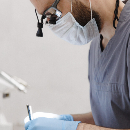
Поможем
обрести здоровую
и красивую улыбку
Мы перезвоним, чтобы уточнить цель
посещения клиники, желаемое время и дату.
Запишитесь на приём
В ближайшее время с вами свяжется
администратор и вы сможете обсудить
с ним все детали посещения